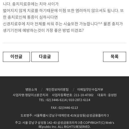
니다. 충치치료후에는 치아 사이가
벌어지지 않게 치료를 하기때문에 이점 또한 염려하지 않으셔도 됩니다. 또
한 충치로인해 통증이 심하시다면
신경치료후에 치아 전체를 씌워 주는 시술또한 가능합니다^^ 물론 충치가
생기기전에 예방하는것이 가장 좋은 방법 이겠죠?
이전글
다음글
목록
병원소개
개인정보처리방침
이메일무단수집거부
사업자명:청담미소밝은치과
사업자등록번호 : 211-10-47002
대표자 : 윤성원
TEL : 02) 3446-6114 / 010-2872-6114
FAX : 02)3446-6113
도로명주 : 서울특별시 강남구 테헤란로 419(삼성동)삼성금융플라자 3
주고: 서울 강남구 삼성동 142-43 삼성금융프라자 3층 COPYRIGHT(C) Web's
REpublic Inc. ALL RIGHTS RESERVED.