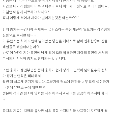
지금은 하나 하나 옆으로 옮겨가서 아랫니 전체가 검게 되었어요..
시간을 내기가 힘들어 미루고 미루다 보니 어느새 이정도로 썩어 버렸네요..
이럴땐 어떻게 치료해야 하나요?
혹시 이렇게 썩어서 치아가 벌어지는것은 아닐까요? "
먼저 충치는 구강내에 존재하는 뮤탄스라는 특정 세균이 일으키는 감염성의
질환으로 보시면 됩니다.
이 뮤탄스는 치아 표면에 남아있는 당분을 에너지로 삼아 섭취한후에 산을
배설물로 배출해내는데요
바로 이 '산'이 치아 표면에 남게 되어 오래 작용하면 치아의 표면이 서서히
부식되기 시작해 충치로 진행되는 것 입니다.
또한 충치가 생긴부분은 좀더 충치가 쉽게 생기고 면적이 넓어질수록 충치
가 생기는 면적은 비례해서
훨씬 더 빠르게 생기게 됩니다. 그렇기에 평소에 단것을 너무 많이 섭취하거
나 침에 뮤탄스 균에 대한 면역
성분이 적다면 평소에 양치를 자주 해주시고 관리를 꼼꼼히 해주셔야 합니
다.
충치의 치료는 치아와 유사한 색의 복합 수지레진을 사용하여 치료하게 됩