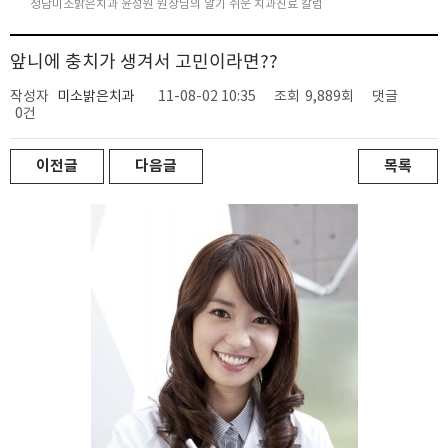
청담미소밝은치과 윤성원 원장님의 알기 쉬운 치과진료 칼럼
앞니에 충치가 생겨서 고민이라면??
작성자
미소밝은치과
11-08-02 10:35
조회
9,889회
댓글
0건
이전글
다음글
목록